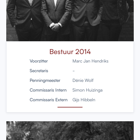
Bestuur 2014
Voorzitter
Marc Jan Hendriks
Secretaris
-
Penningmeester
Dénie Wolf
Commissaris Intern
Simon Huizinga
Commissaris Extern
Gijs Hibbeln