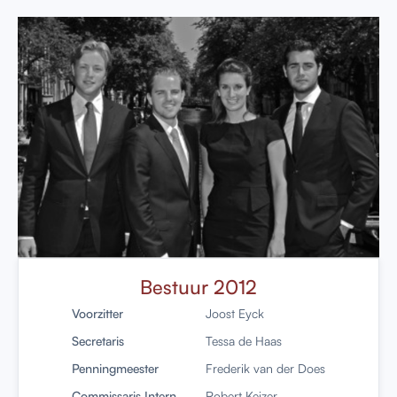
Bestuur 2012
Voorzitter
Joost Eyck
Secretaris
Tessa de Haas
Penningmeester
Frederik van der Does
Commissaris Intern
Robert Keizer