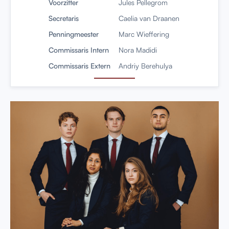
Voorzitter
Jules Pellegrom
Secretaris
Caelia van Draanen
Penningmeester
Marc Wieffering
Commissaris Intern
Nora Madidi
Commissaris Extern
Andriy Berehulya