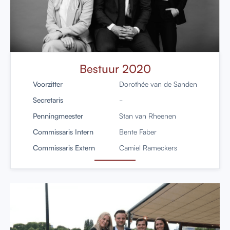
Bestuur 2020
Voorzitter
Dorothée van de Sanden
Secretaris
-
Penningmeester
Stan van Rheenen
Commissaris Intern
Bente Faber
Commissaris Extern
Camiel Rameckers