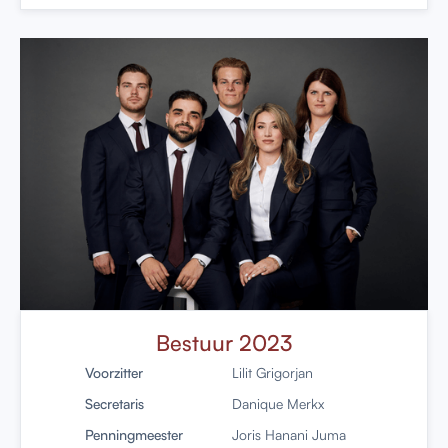
Bestuur 2023
Voorzitter
Lilit Grigorjan
Secretaris
Danique Merkx
Penningmeester
Joris Hanani Juma