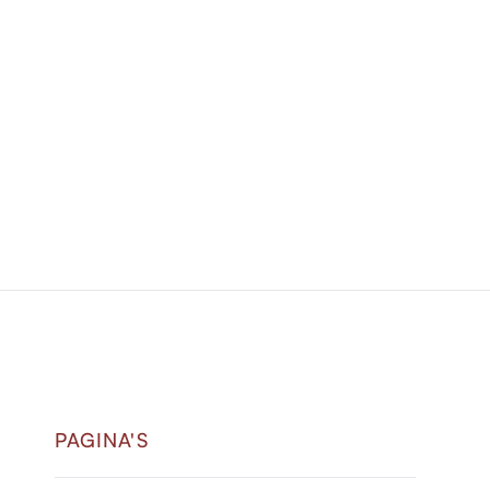
contributie voor enkele kosten.
PAGINA'S