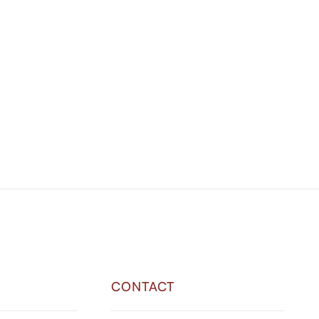
e in rekening zolang je lid bij ons bent.
kkoord.
CONTACT