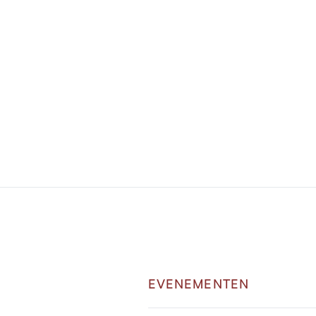
We brengen elk studiejaar een contributi
Door je in te schrijven ga je hiermee a
EVENEMENTEN