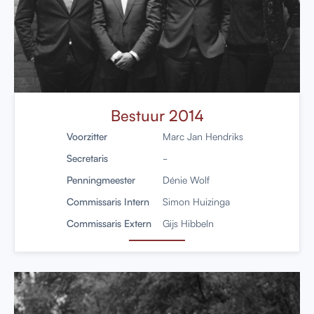
Bestuur 2014
Voorzitter
Marc Jan Hendriks
Secretaris
-
Penningmeester
Dénie Wolf
Commissaris Intern
Simon Huizinga
Commissaris Extern
Gijs Hibbeln