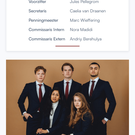
Voorzitter
Jules Pellegrom
Secretaris
Caelia van Draanen
Penningmeester
Marc Wieffering
Commissaris Intern
Nora Madidi
Commissaris Extern
Andriy Berehulya