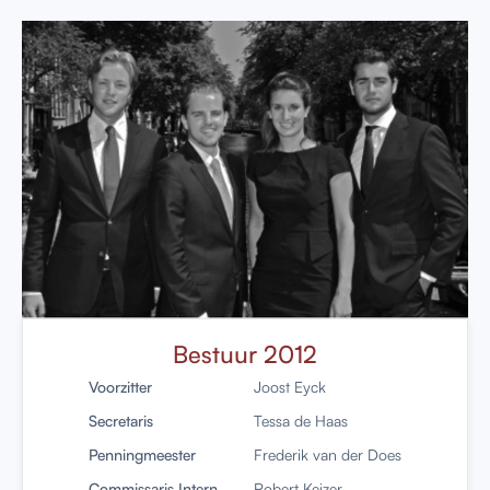
Bestuur 2012
Voorzitter
Joost Eyck
Secretaris
Tessa de Haas
Penningmeester
Frederik van der Does
Commissaris Intern
Robert Keizer