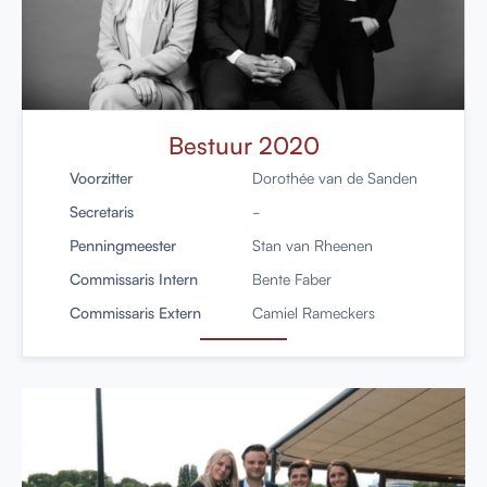
Bestuur 2020
Voorzitter
Dorothée van de Sanden
Secretaris
-
Penningmeester
Stan van Rheenen
Commissaris Intern
Bente Faber
Commissaris Extern
Camiel Rameckers