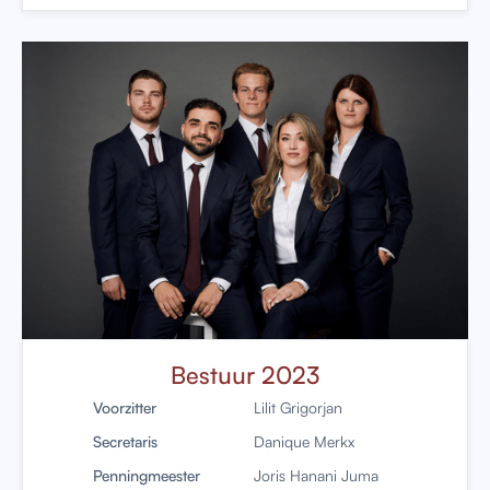
Bestuur 2023
Voorzitter
Lilit Grigorjan
Secretaris
Danique Merkx
Penningmeester
Joris Hanani Juma