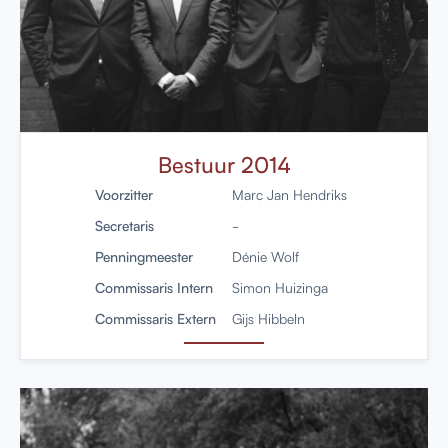
Bestuur 2014
Voorzitter
Marc Jan Hendriks
Secretaris
-
Penningmeester
Dénie Wolf
Commissaris Intern
Simon Huizinga
Commissaris Extern
Gijs Hibbeln