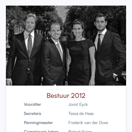
Bestuur 2012
Voorzitter
Joost Eyck
Secretaris
Tessa de Haas
Penningmeester
Frederik van der Does
Commissaris Intern
Robert Keizer