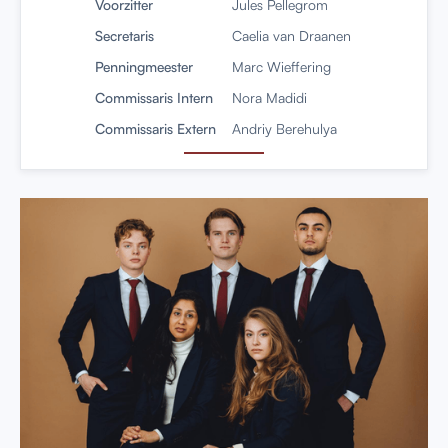
Voorzitter
Jules Pellegrom
Secretaris
Caelia van Draanen
Penningmeester
Marc Wieffering
Commissaris Intern
Nora Madidi
Commissaris Extern
Andriy Berehulya