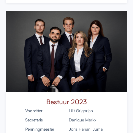
Bestuur 2023
Voorzitter
Lilit Grigorjan
Secretaris
Danique Merkx
Penningmeester
Joris Hanani Juma