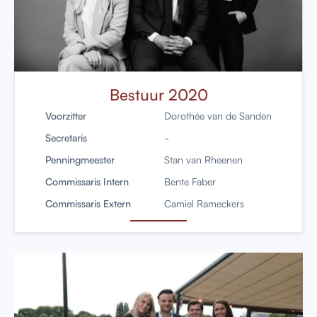
Bestuur 2020
Voorzitter
Dorothée van de Sanden
Secretaris
-
Penningmeester
Stan van Rheenen
Commissaris Intern
Bente Faber
Commissaris Extern
Camiel Rameckers