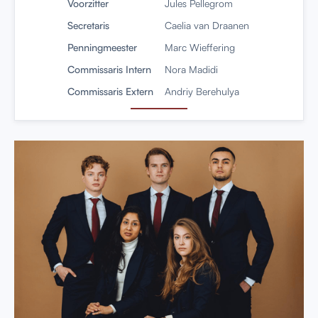
Voorzitter
Jules Pellegrom
Secretaris
Caelia van Draanen
Penningmeester
Marc Wieffering
Commissaris Intern
Nora Madidi
Commissaris Extern
Andriy Berehulya