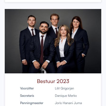
Bestuur 2023
Voorzitter
Lilit Grigorjan
Secretaris
Danique Merkx
Penningmeester
Joris Hanani Juma