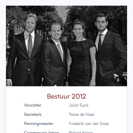
Bestuur 2012
Voorzitter
Joost Eyck
Secretaris
Tessa de Haas
Penningmeester
Frederik van der Does
Commissaris Intern
Robert Keizer