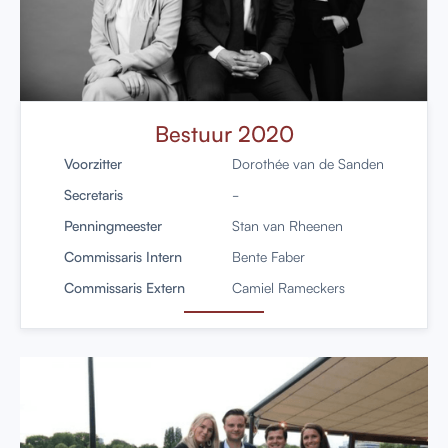
Bestuur 2020
Voorzitter
Dorothée van de Sanden
Secretaris
-
Penningmeester
Stan van Rheenen
Commissaris Intern
Bente Faber
Commissaris Extern
Camiel Rameckers