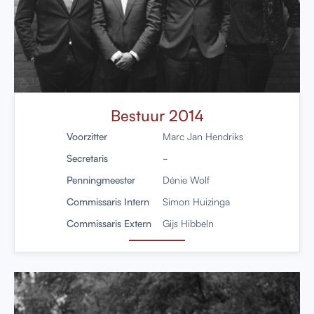
Bestuur 2014
Voorzitter
Marc Jan Hendriks
Secretaris
-
Penningmeester
Dénie Wolf
Commissaris Intern
Simon Huizinga
Commissaris Extern
Gijs Hibbeln