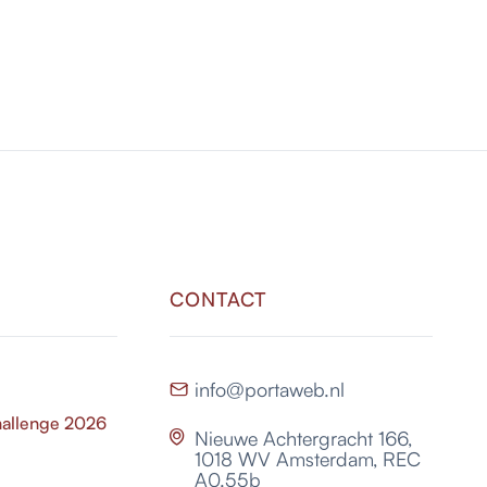
CONTACT
info@portaweb.nl

hallenge 2026
Nieuwe Achtergracht 166,

1018 WV Amsterdam, REC
A0.55b