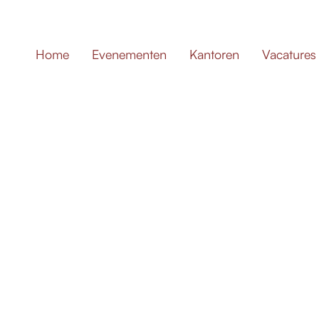
Home
Evenementen
Kantoren
Vacatures
Checkout
Please review your checkout details below. If everyt
order and you will receive more information
via ema