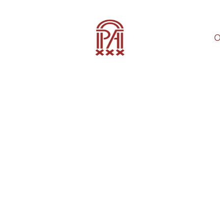
O
hing is correct, place your
il.