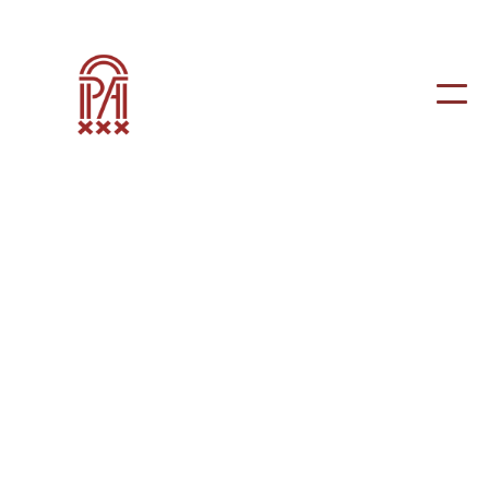
AMSTERDAM, ROTTERDAM
Loyens & Loeff
Loyens & Loeff biedt als One Firm: Law & Tax unieke
ondersteuning aan (inter) nationale ondernemingen,
financiële instellingen, investeerders en vermogenden.