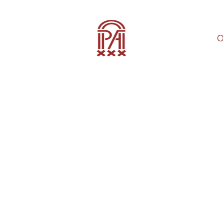
O
t TP – KPMG