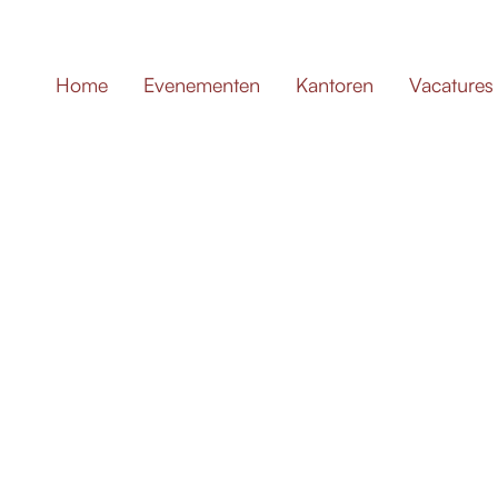
Home
Evenementen
Kantoren
Vacatures
WERKSTUDENT
AMSTELVEEN
Werkstuden